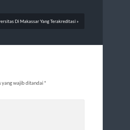
rsitas Di Makassar Yang Terakreditasi »
 yang wajib ditandai
*