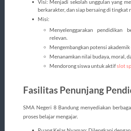
Visi: Menjadi sekolah unggulan yang men
berkarakter, dan siap bersaing di tingkat
Misi:
Menyelenggarakan pendidikan b
relevan.
Mengembangkan potensi akademik 
Menanamkan nilai budaya, moral, da
Mendorong siswa untuk aktif
slot 
Fasilitas Penunjang Pend
SMA Negeri 8 Bandung menyediakan berbagai
proses belajar mengajar.
Ruang Kelas Nyaman: Dilengkapi dengan 