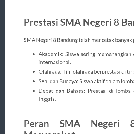
Prestasi SMA Negeri 8 B
SMA Negeri 8 Bandung telah mencetak banyak pr
Akademik: Siswa sering memenangkan ol
internasional.
Olahraga: Tim olahraga berprestasi di tin
Seni dan Budaya: Siswa aktif dalam lomba
Debat dan Bahasa: Prestasi di lomba 
Inggris.
Peran SMA Negeri 