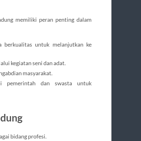
ndung memiliki peran penting dalam
 berkualitas untuk melanjutkan ke
lui kegiatan seni dan adat.
pengabdian masyarakat.
nsi pemerintah dan swasta untuk
ndung
gai bidang profesi.