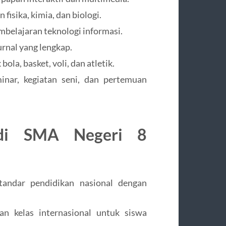
fisika, kimia, dan biologi.
elajaran teknologi informasi.
urnal yang lengkap.
ola, basket, voli, dan atletik.
nar, kegiatan seni, dan pertemuan
di SMA Negeri 8
andar pendidikan nasional dengan
an kelas internasional untuk siswa