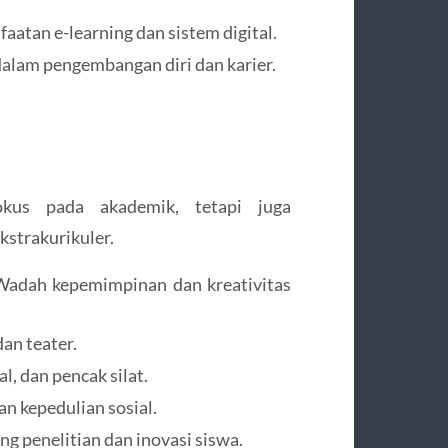
atan e-learning dan sistem digital.
lam pengembangan diri dan karier.
us pada akademik, tetapi juga
strakurikuler.
 Wadah kepemimpinan dan kreativitas
dan teater.
l, dan pencak silat.
n kepedulian sosial.
 penelitian dan inovasi siswa.