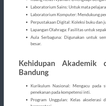
Laboratorium Sains: Untuk mata pelajaran 
Laboratorium Komputer: Mendukung pemb
Perpustakaan Digital: Koleksi buku dan j
Lapangan Olahraga: Fasilitas untuk sepak b
Aula Serbaguna: Digunakan untuk semi
besar.
Kehidupan Akademik 
Bandung
Kurikulum Nasional: Mengacu pada st
penekanan pada kompetensi inti.
Program Unggulan: Kelas akselerasi d
berprestasi.