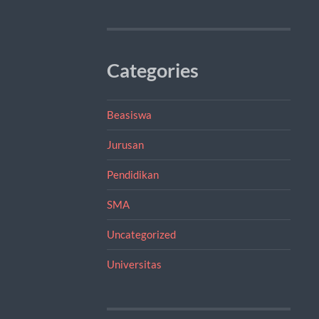
Categories
Beasiswa
Jurusan
Pendidikan
SMA
Uncategorized
Universitas