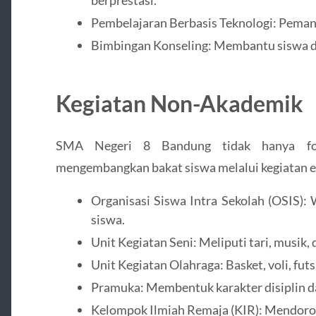
Pembelajaran Berbasis Teknologi: Pemanfa
Bimbingan Konseling: Membantu siswa da
Kegiatan Non-Akademik
SMA Negeri 8 Bandung tidak hanya fok
mengembangkan bakat siswa melalui kegiatan ek
Organisasi Siswa Intra Sekolah (OSIS):
siswa.
Unit Kegiatan Seni: Meliputi tari, musik, 
Unit Kegiatan Olahraga: Basket, voli, futsa
Pramuka: Membentuk karakter disiplin da
Kelompok Ilmiah Remaja (KIR): Mendorong