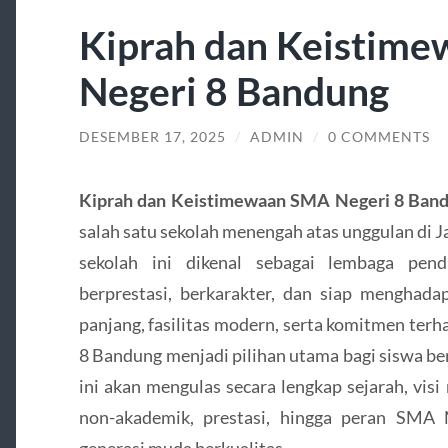
Kiprah dan Keistim
Negeri 8 Bandung
DESEMBER 17, 2025
/
ADMIN
/
0 COMMENTS
Kiprah dan Keistimewaan SMA Negeri 8 Ban
salah satu sekolah menengah atas unggulan di J
sekolah ini dikenal sebagai lembaga pend
berprestasi, berkarakter, dan siap menghada
panjang, fasilitas modern, serta komitmen ter
8 Bandung menjadi pilihan utama bagi siswa ber
ini akan mengulas secara lengkap sejarah, visi 
non-akademik, prestasi, hingga peran SMA
generasi muda berkualitas.