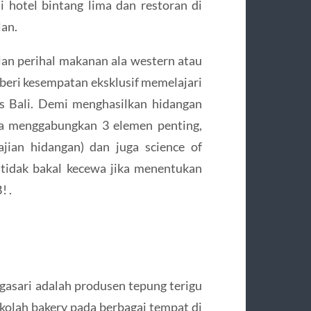
 hotel bintang lima dan restoran di
lan.
alan perihal makanan ala western atau
diberi kesempatan eksklusif memelajari
as Bali. Demi menghasilkan hidangan
ga menggabungkan 3 elemen penting,
yajian hidangan) dan juga science of
an tidak bakal kecewa jika menentukan
! .
gasari adalah produsen tepung terigu
olah bakery pada berbagai tempat di