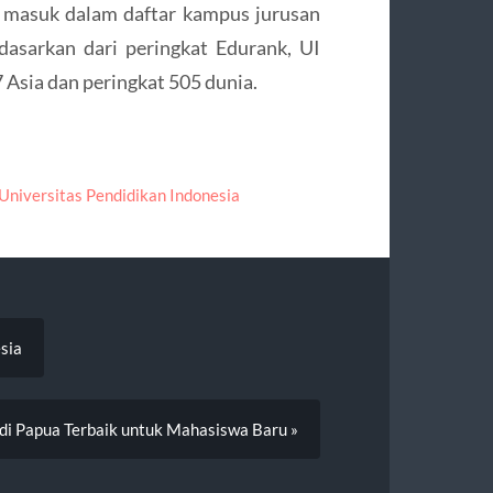
I masuk dalam daftar kampus jurusan
rdasarkan dari peringkat Edurank, UI
 Asia dan peringkat 505 dunia.
Universitas Pendidikan Indonesia
sia
 di Papua Terbaik untuk Mahasiswa Baru »