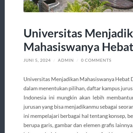
Universitas Menjadi
Mahasiswanya Hebat 
JUNI 5, 2024
/
ADMIN
/
0 COMMENTS
Universitas Menjadikan Mahasiswanya Hebat D
dalam menentukan pilihan, daftar kampus juru
Indonesia ini mungkin akan lebih membantu
jurusan yang bisa menjadikanmu sebagai seorang
ini mempelajari berbagai hal tentang konsep, be
berupa garis, gambar dan elemen grafis lainny