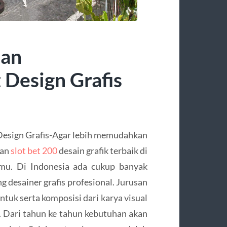
kan
Design Grafis
esign Grafis-Agar lebih memudahkan
san
slot bet 200
desain grafik terbaik di
mu. Di Indonesia ada cukup banyak
 desainer grafis profesional. Jurusan
ntuk serta komposisi dari karya visual
a. Dari tahun ke tahun kebutuhan akan