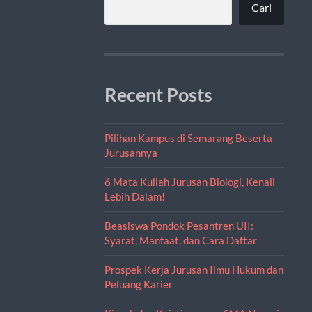
Cari
Recent Posts
Pilihan Kampus di Semarang Beserta
Jurusannya
6 Mata Kuliah Jurusan Biologi, Kenali
Lebih Dalam!
Beasiswa Pondok Pesantren UII:
Syarat, Manfaat, dan Cara Daftar
Prospek Kerja Jurusan Ilmu Hukum dan
Peluang Karier