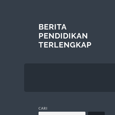
BERITA
PENDIDIKAN
TERLENGKAP
CARI