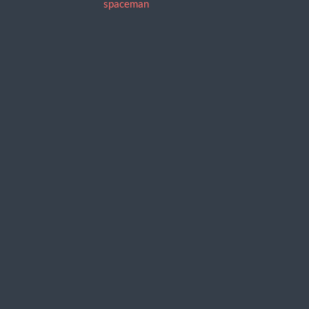
spaceman