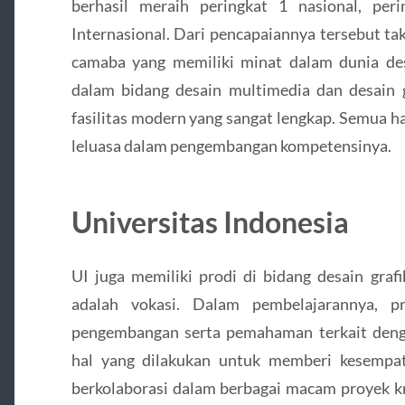
berhasil meraih peringkat 1 nasional, per
Internasional. Dari pencapaiannya tersebut ta
camaba yang memiliki minat dalam dunia de
dalam bidang desain multimedia dan desain g
fasilitas modern yang sangat lengkap. Semua 
leluasa dalam pengembangan kompetensinya.
Universitas Indonesia
UI juga memiliki prodi di bidang desain graf
adalah vokasi. Dalam pembelajarannya, p
pengembangan serta pemahaman terkait deng
hal yang dilakukan untuk memberi kesempa
berkolaborasi dalam berbagai macam proyek 