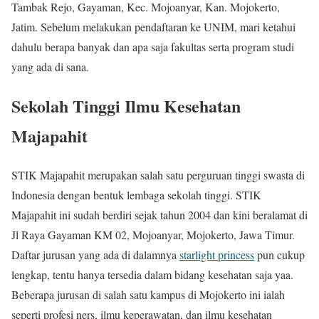
Tambak Rejo, Gayaman, Kec. Mojoanyar, Kan. Mojokerto,
Jatim. Sebelum melakukan pendaftaran ke UNIM, mari ketahui
dahulu berapa banyak dan apa saja fakultas serta program studi
yang ada di sana.
Sekolah Tinggi Ilmu Kesehatan
Majapahit
STIK Majapahit merupakan salah satu perguruan tinggi swasta di
Indonesia dengan bentuk lembaga sekolah tinggi. STIK
Majapahit ini sudah berdiri sejak tahun 2004 dan kini beralamat di
Jl Raya Gayaman KM 02, Mojoanyar, Mojokerto, Jawa Timur.
Daftar jurusan yang ada di dalamnya
starlight princess
pun cukup
lengkap, tentu hanya tersedia dalam bidang kesehatan saja yaa.
Beberapa jurusan di salah satu kampus di Mojokerto ini ialah
seperti profesi ners, ilmu keperawatan, dan ilmu kesehatan