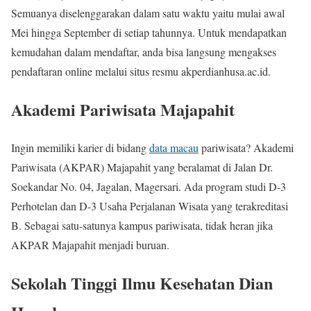
Semuanya diselenggarakan dalam satu waktu yaitu mulai awal
Mei hingga September di setiap tahunnya. Untuk mendapatkan
kemudahan dalam mendaftar, anda bisa langsung mengakses
pendaftaran online melalui situs resmu akperdianhusa.ac.id.
Akademi Pariwisata Majapahit
Ingin memiliki karier di bidang
data macau
pariwisata? Akademi
Pariwisata (AKPAR) Majapahit yang beralamat di Jalan Dr.
Soekandar No. 04, Jagalan, Magersari. Ada program studi D-3
Perhotelan dan D-3 Usaha Perjalanan Wisata yang terakreditasi
B. Sebagai satu-satunya kampus pariwisata, tidak heran jika
AKPAR Majapahit menjadi buruan.
Sekolah Tinggi Ilmu Kesehatan Dian