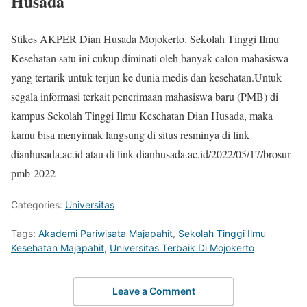
Husada
Stikes AKPER Dian Husada Mojokerto. Sekolah Tinggi Ilmu
Kesehatan satu ini cukup diminati oleh banyak calon mahasiswa
yang tertarik untuk terjun ke dunia medis dan kesehatan.Untuk
segala informasi terkait penerimaan mahasiswa baru (PMB) di
kampus Sekolah Tinggi Ilmu Kesehatan Dian Husada, maka
kamu bisa menyimak langsung di situs resminya di link
dianhusada.ac.id atau di link dianhusada.ac.id/2022/05/17/brosur-
pmb-2022
Categories:
Universitas
Tags:
Akademi Pariwisata Majapahit
,
Sekolah Tinggi Ilmu
Kesehatan Majapahit
,
Universitas Terbaik Di Mojokerto
Leave a Comment