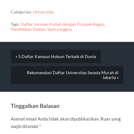
Categories:
Universitas
Tags:
Daftar Jurusan Kuliah dengan Prospek Bagus
,
Pendidikan Dokter
,
Sastra Inggris
« 5 Daftar Kampus Hukum Terbaik di Dunia
Rekomendasi Daftar Universitas Swasta Murah di
Jakarta »
Tinggalkan Balasan
Alamat email Anda tidak akan dipublikasikan.
Ruas yang
wajib ditandai
*