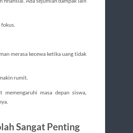
n finansial. Ada sejumlah dampak lain
 fokus.
man merasa kecewa ketika uang tidak
makin rumit.
apat memengaruhi masa depan siswa,
nya.
lah Sangat Penting