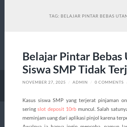
TAG:
BELAJAR PINTAR BEBAS UTA
Belajar Pintar Bebas
Siswa SMP Tidak Terj
NOVEMBER 27, 2025
/
ADMIN
/
0 COMMENTS
Kasus siswa SMP yang terjerat pinjaman onli
sering
slot deposit 10rb
muncul. Salah satunya 
meminjam uang dari aplikasi pinjol karena terp
Awalnya ia hanya ingin mencoba, namun la