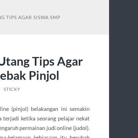
NG TIPS AGAR SISWA SMP
 Utang Tips Agar
ebak Pinjol
/
STICKY
ne (pinjol) belakangan ini semakin
terjadi ketika seorang pelajar nekat
engaruh permainan judi online (judol).
ma-kelamaan kebiasaan itu berubah