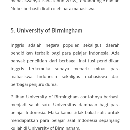
mahasiswanya. Pada tahun 2016,, terkandung 9 hadiah
Nobel berhasil diraih oleh para mahasiswa.
5. University of Birmingham
Inggris adalah negara populer, sekaligus daerah
pendidikan terbaik bagi para pelajar Indonesia. Ada
banyak penelitian dari berbagai institusi pendidikan
Inggris terkemuka supaya menarik minat para
mahasiswa Indonesia sekaligus mahasiswa dari
berbagai penjuru dunia.
Pilihan University of Birmingham contohnya berhasil
menjadi salah satu Universitas dambaan bagi para
pelajar Indonesia. Maka kamu tidak bakal sulit untuk
mendapatkan para pelajar asal Indonesia sepanjang
kuliah di University of Birmingham.