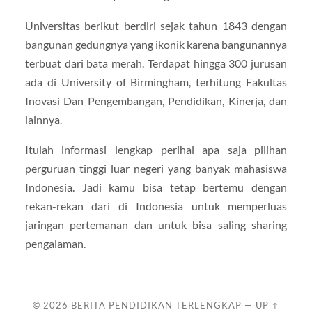
Universitas berikut berdiri sejak tahun 1843 dengan
bangunan gedungnya yang ikonik karena bangunannya
terbuat dari bata merah. Terdapat hingga 300 jurusan
ada di University of Birmingham, terhitung Fakultas
Inovasi Dan Pengembangan, Pendidikan, Kinerja, dan
lainnya.
Itulah informasi lengkap perihal apa saja pilihan
perguruan tinggi luar negeri yang banyak mahasiswa
Indonesia. Jadi kamu bisa tetap bertemu dengan
rekan-rekan dari di Indonesia untuk memperluas
jaringan pertemanan dan untuk bisa saling sharing
pengalaman.
© 2026
BERITA PENDIDIKAN TERLENGKAP
—
UP ↑