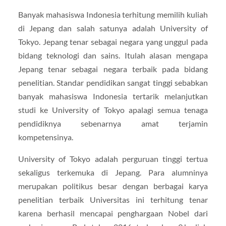
Banyak mahasiswa Indonesia terhitung memilih kuliah
di Jepang dan salah satunya adalah University of
Tokyo. Jepang tenar sebagai negara yang unggul pada
bidang teknologi dan sains. Itulah alasan mengapa
Jepang tenar sebagai negara terbaik pada bidang
penelitian. Standar pendidikan sangat tinggi sebabkan
banyak mahasiswa Indonesia tertarik melanjutkan
studi ke University of Tokyo apalagi semua tenaga
pendidiknya sebenarnya amat terjamin
kompetensinya.
University of Tokyo adalah perguruan tinggi tertua
sekaligus terkemuka di Jepang. Para alumninya
merupakan politikus besar dengan berbagai karya
penelitian terbaik Universitas ini terhitung tenar
karena berhasil mencapai penghargaan Nobel dari